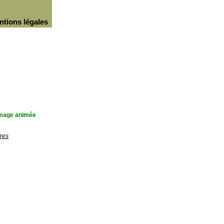
ntions légales
'image animée
res