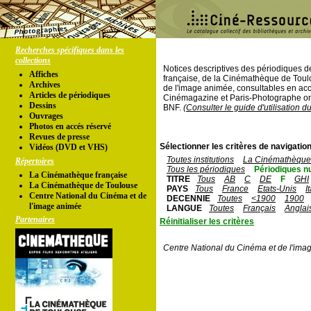
Recherches spécifiques dans les
collections
Notices descriptives des périodiques 
Affiches
française, de la Cinémathèque de Toul
Archives
de l'image animée, consultables en acc
Articles de périodiques
Cinémagazine et Paris-Photographe ont
Dessins
BNF.
(Consulter le guide d'utilisation d
Ouvrages
Photos en accés réservé
Revues de presse
Sélectionner les critères de navigation
Vidéos (DVD et VHS)
Toutes institutions
La Cinémathèque 
Répertoires
Tous les périodiques
Périodiques n
La Cinémathèque française
TITRE
Tous
AB
C
DE
F
GHI
La Cinémathèque de Toulouse
PAYS
Tous
France
Etats-Unis
I
Centre National du Cinéma et de
DECENNIE
Toutes
<1900
1900
l'image animée
LANGUE
Toutes
Français
Anglai
Partenaires
Réinitialiser les critères
Centre National du Cinéma et de l'ima