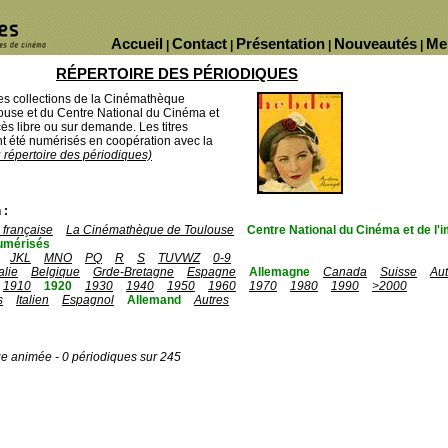
Accueil
Contact
Présentation
Nouveautés
Me
|
|
|
|
RÉPERTOIRE DES PÉRIODIQUES
des collections de la Cinémathèque
ouse et du Centre National du Cinéma et
ès libre ou sur demande. Les titres
 été numérisés en coopération avec la
u répertoire des périodiques)
 :
française
La Cinémathèque de Toulouse
Centre National du Cinéma et de l
umérisés
JKL
MNO
PQ
R
S
TUVWZ
0-9
talie
Belgique
Grde-Bretagne
Espagne
Allemagne
Canada
Suisse
Aut
1910
1920
1930
1940
1950
1960
1970
1980
1990
>2000
s
Italien
Espagnol
Allemand
Autres
ge animée - 0 périodiques sur 245