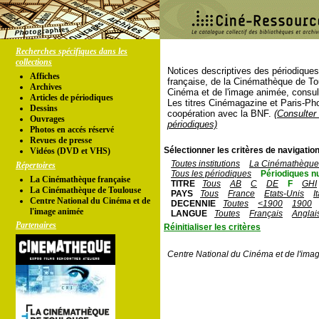
Recherches spécifiques dans les
collections
Notices descriptives des périodique
Affiches
française, de la Cinémathèque de To
Archives
Cinéma et de l'image animée, consul
Articles de périodiques
Les titres Cinémagazine et Paris-Ph
Dessins
coopération avec la BNF.
(Consulter 
Ouvrages
périodiques)
Photos en accés réservé
Revues de presse
Sélectionner les critères de navigation
Vidéos (DVD et VHS)
Toutes institutions
La Cinémathèque 
Répertoires
Tous les périodiques
Périodiques n
La Cinémathèque française
TITRE
Tous
AB
C
DE
F
GHI
La Cinémathèque de Toulouse
PAYS
Tous
France
Etats-Unis
I
Centre National du Cinéma et de
DECENNIE
Toutes
<1900
1900
l'image animée
LANGUE
Toutes
Français
Anglai
Partenaires
Réinitialiser les critères
Centre National du Cinéma et de l'ima