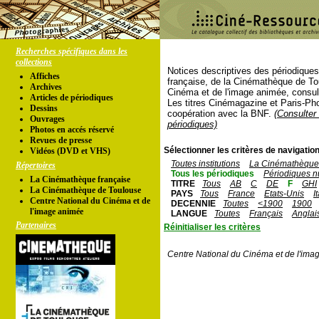
Recherches spécifiques dans les
collections
Notices descriptives des périodique
Affiches
française, de la Cinémathèque de To
Archives
Cinéma et de l'image animée, consul
Articles de périodiques
Les titres Cinémagazine et Paris-Ph
Dessins
coopération avec la BNF.
(Consulter 
Ouvrages
périodiques)
Photos en accés réservé
Revues de presse
Sélectionner les critères de navigation
Vidéos (DVD et VHS)
Toutes institutions
La Cinémathèque 
Répertoires
Tous les périodiques
Périodiques n
La Cinémathèque française
TITRE
Tous
AB
C
DE
F
GHI
La Cinémathèque de Toulouse
PAYS
Tous
France
Etats-Unis
I
Centre National du Cinéma et de
DECENNIE
Toutes
<1900
1900
l'image animée
LANGUE
Toutes
Français
Anglai
Partenaires
Réinitialiser les critères
Centre National du Cinéma et de l'ima