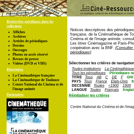
Recherches spécifiques dans les
collections
Notices descriptives des périodique
Affiches
française, de la Cinémathèque de To
Archives
Cinéma et de l'image animée, consul
Articles de périodiques
Les titres Cinémagazine et Paris-Ph
Dessins
coopération avec la BNF.
(Consulter 
Ouvrages
périodiques)
Photos en accés réservé
Revues de presse
Sélectionner les critères de navigation
Vidéos (DVD et VHS)
Toutes institutions
La Cinémathèque 
Répertoires
Tous les périodiques
Périodiques n
La Cinémathèque française
TITRE
Tous
AB
C
DE
F
GHI
La Cinémathèque de Toulouse
PAYS
Tous
France
Etats-Unis
I
Centre National du Cinéma et de
DECENNIE
Toutes
<1900
1900
l'image animée
LANGUE
Toutes
Français
Anglai
Partenaires
Réinitialiser les critères
Centre National du Cinéma et de l'ima