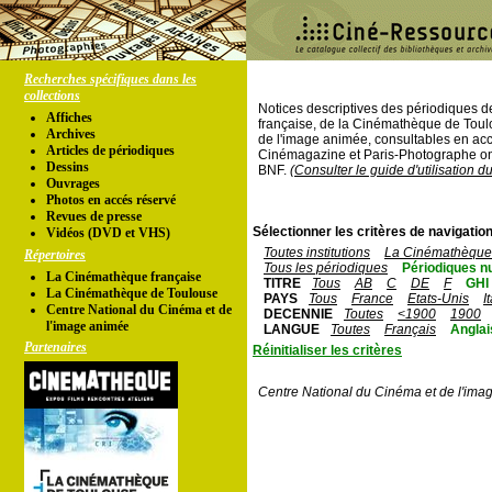
Recherches spécifiques dans les
collections
Notices descriptives des périodiques 
Affiches
française, de la Cinémathèque de Toul
Archives
de l'image animée, consultables en acc
Articles de périodiques
Cinémagazine et Paris-Photographe ont
Dessins
BNF.
(Consulter le guide d'utilisation d
Ouvrages
Photos en accés réservé
Revues de presse
Sélectionner les critères de navigation
Vidéos (DVD et VHS)
Toutes institutions
La Cinémathèque 
Répertoires
Tous les périodiques
Périodiques n
La Cinémathèque française
TITRE
Tous
AB
C
DE
F
GHI
La Cinémathèque de Toulouse
PAYS
Tous
France
Etats-Unis
I
Centre National du Cinéma et de
DECENNIE
Toutes
<1900
1900
l'image animée
LANGUE
Toutes
Français
Anglai
Partenaires
Réinitialiser les critères
Centre National du Cinéma et de l'ima