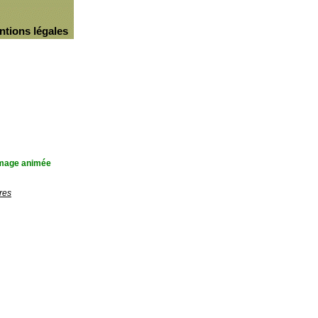
ntions légales
'image animée
res