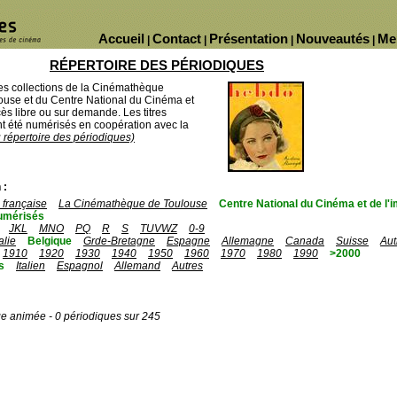
Accueil
Contact
Présentation
Nouveautés
Me
|
|
|
|
RÉPERTOIRE DES PÉRIODIQUES
des collections de la Cinémathèque
ouse et du Centre National du Cinéma et
ès libre ou sur demande. Les titres
 été numérisés en coopération avec la
u répertoire des périodiques)
 :
française
La Cinémathèque de Toulouse
Centre National du Cinéma et de l
umérisés
JKL
MNO
PQ
R
S
TUVWZ
0-9
talie
Belgique
Grde-Bretagne
Espagne
Allemagne
Canada
Suisse
Aut
1910
1920
1930
1940
1950
1960
1970
1980
1990
>2000
s
Italien
Espagnol
Allemand
Autres
ge animée - 0 périodiques sur 245