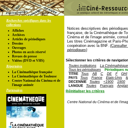
Recherches spécifiques dans les
collections
Notices descriptives des périodique
Affiches
française, de la Cinémathèque de To
Archives
Cinéma et de l'image animée, consul
Articles de périodiques
Les titres Cinémagazine et Paris-Ph
Dessins
coopération avec la BNF.
(Consulter 
Ouvrages
périodiques)
Photos en accés réservé
Revues de presse
Sélectionner les critères de navigation
Vidéos (DVD et VHS)
Toutes institutions
La Cinémathèque 
Répertoires
Tous les périodiques
Périodiques n
La Cinémathèque française
TITRE
Tous
AB
C
DE
F
GHI
La Cinémathèque de Toulouse
PAYS
Tous
France
Etats-Unis
I
Centre National du Cinéma et de
DECENNIE
Toutes
<1900
1900
l'image animée
LANGUE
Toutes
Français
Anglai
Partenaires
Réinitialiser les critères
Centre National du Cinéma et de l'ima