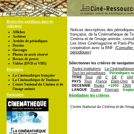
Recherches spécifiques dans les
collections
Notices descriptives des périodique
Affiches
française, de la Cinémathèque de To
Archives
Cinéma et de l'image animée, consul
Articles de périodiques
Les titres Cinémagazine et Paris-Ph
Dessins
coopération avec la BNF.
(Consulter 
Ouvrages
périodiques)
Photos en accés réservé
Revues de presse
Sélectionner les critères de navigation
Vidéos (DVD et VHS)
Toutes institutions
La Cinémathèque 
Répertoires
Tous les périodiques
Périodiques n
La Cinémathèque française
TITRE
Tous
AB
C
DE
F
GHI
La Cinémathèque de Toulouse
PAYS
Tous
France
Etats-Unis
I
Centre National du Cinéma et de
DECENNIE
Toutes
<1900
1900
l'image animée
LANGUE
Toutes
Français
Anglai
Partenaires
Réinitialiser les critères
Centre National du Cinéma et de l'ima