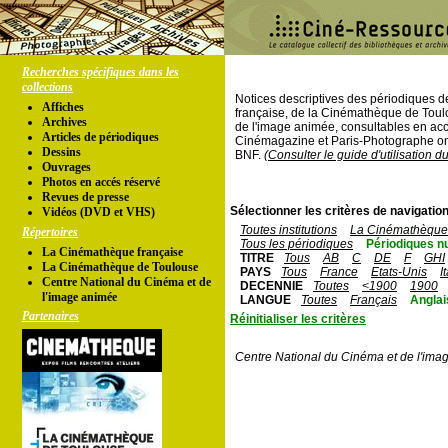
Recherches spécifiques dans les
collections
Notices descriptives des périodiques 
Affiches
française, de la Cinémathèque de Toul
Archives
de l'image animée, consultables en acc
Articles de périodiques
Cinémagazine et Paris-Photographe ont
Dessins
BNF.
(Consulter le guide d'utilisation d
Ouvrages
Photos en accés réservé
Revues de presse
Sélectionner les critères de navigation
Vidéos (DVD et VHS)
Toutes institutions
La Cinémathèque 
Répertoires
Tous les périodiques
Périodiques n
La Cinémathèque française
TITRE
Tous
AB
C
DE
F
GHI
La Cinémathèque de Toulouse
PAYS
Tous
France
Etats-Unis
I
Centre National du Cinéma et de
DECENNIE
Toutes
<1900
1900
l'image animée
LANGUE
Toutes
Français
Anglai
Partenaires
Réinitialiser les critères
Centre National du Cinéma et de l'ima