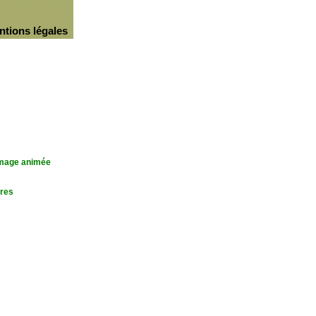
ntions légales
'image animée
res