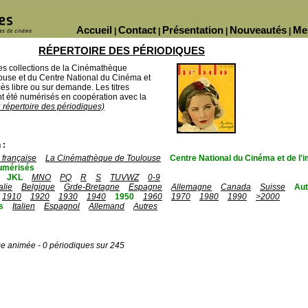
Accueil
Contact
Présentation
Nouveautés
Me
|
|
|
|
RÉPERTOIRE DES PÉRIODIQUES
des collections de la Cinémathèque
ouse et du Centre National du Cinéma et
ès libre ou sur demande. Les titres
 été numérisés en coopération avec la
u répertoire des périodiques)
 :
française
La Cinémathèque de Toulouse
Centre National du Cinéma et de l
umérisés
JKL
MNO
PQ
R
S
TUVWZ
0-9
talie
Belgique
Grde-Bretagne
Espagne
Allemagne
Canada
Suisse
Aut
1910
1920
1930
1940
1950
1960
1970
1980
1990
>2000
s
Italien
Espagnol
Allemand
Autres
ge animée - 0 périodiques sur 245