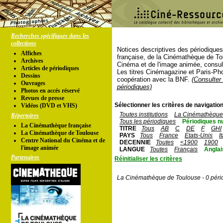
Recherches spécifiques dans les
collections
Notices descriptives des périodique
Affiches
française, de la Cinémathèque de To
Archives
Cinéma et de l'image animée, consul
Articles de périodiques
Les titres Cinémagazine et Paris-Ph
Dessins
coopération avec la BNF.
(Consulter 
Ouvrages
périodiques)
Photos en accés réservé
Revues de presse
Sélectionner les critères de navigation
Vidéos (DVD et VHS)
Toutes institutions
La Cinémathèque 
Répertoires
Tous les périodiques
Périodiques n
La Cinémathèque française
TITRE
Tous
AB
C
DE
F
GHI
La Cinémathèque de Toulouse
PAYS
Tous
France
Etats-Unis
I
Centre National du Cinéma et de
DECENNIE
Toutes
<1900
1900
l'image animée
LANGUE
Toutes
Français
Anglai
Partenaires
Réinitialiser les critères
La Cinémathèque de Toulouse - 0 péri