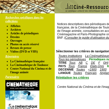
Recherches spécifiques dans les
collections
Notices descriptives des périodiques 
Affiches
française, de la Cinémathèque de Toul
Archives
de l'image animée, consultables en acc
Articles de périodiques
Cinémagazine et Paris-Photographe ont
Dessins
BNF.
(Consulter le guide d'utilisation d
Ouvrages
Photos en accés réservé
Revues de presse
Sélectionner les critères de navigation
Vidéos (DVD et VHS)
Toutes institutions
La Cinémathèque 
Répertoires
Tous les périodiques
Périodiques n
La Cinémathèque française
TITRE
Tous
AB
C
DE
F
GHI
La Cinémathèque de Toulouse
PAYS
Tous
France
Etats-Unis
I
Centre National du Cinéma et de
DECENNIE
Toutes
<1900
1900
l'image animée
LANGUE
Toutes
Français
Anglai
Partenaires
Réinitialiser les critères
Centre National du Cinéma et de l'ima