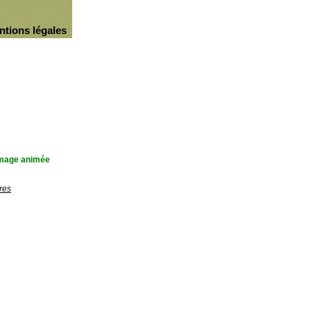
ntions légales
'image animée
res