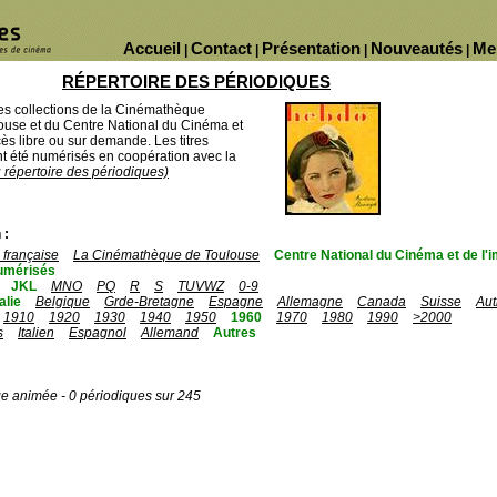
Accueil
Contact
Présentation
Nouveautés
Me
|
|
|
|
RÉPERTOIRE DES PÉRIODIQUES
des collections de la Cinémathèque
ouse et du Centre National du Cinéma et
ès libre ou sur demande. Les titres
 été numérisés en coopération avec la
u répertoire des périodiques)
 :
française
La Cinémathèque de Toulouse
Centre National du Cinéma et de l
umérisés
JKL
MNO
PQ
R
S
TUVWZ
0-9
talie
Belgique
Grde-Bretagne
Espagne
Allemagne
Canada
Suisse
Aut
1910
1920
1930
1940
1950
1960
1970
1980
1990
>2000
s
Italien
Espagnol
Allemand
Autres
ge animée - 0 périodiques sur 245