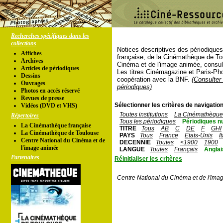
Recherches spécifiques dans les
collections
Notices descriptives des périodique
Affiches
française, de la Cinémathèque de To
Archives
Cinéma et de l'image animée, consul
Articles de périodiques
Les titres Cinémagazine et Paris-Ph
Dessins
coopération avec la BNF.
(Consulter 
Ouvrages
périodiques)
Photos en accés réservé
Revues de presse
Sélectionner les critères de navigation
Vidéos (DVD et VHS)
Toutes institutions
La Cinémathèque 
Répertoires
Tous les périodiques
Périodiques n
La Cinémathèque française
TITRE
Tous
AB
C
DE
F
GHI
La Cinémathèque de Toulouse
PAYS
Tous
France
Etats-Unis
I
Centre National du Cinéma et de
DECENNIE
Toutes
<1900
1900
l'image animée
LANGUE
Toutes
Français
Anglai
Partenaires
Réinitialiser les critères
Centre National du Cinéma et de l'ima