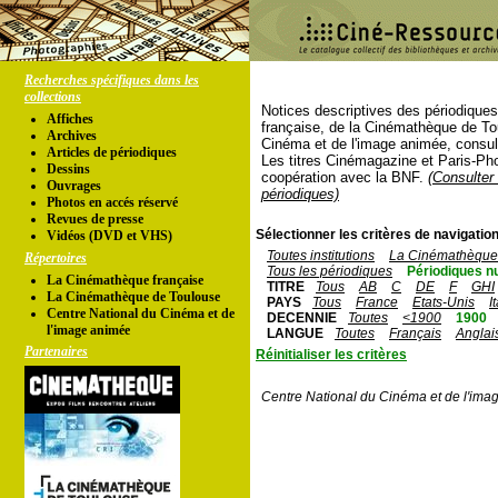
Recherches spécifiques dans les
collections
Notices descriptives des périodique
Affiches
française, de la Cinémathèque de To
Archives
Cinéma et de l'image animée, consul
Articles de périodiques
Les titres Cinémagazine et Paris-Ph
Dessins
coopération avec la BNF.
(Consulter 
Ouvrages
périodiques)
Photos en accés réservé
Revues de presse
Sélectionner les critères de navigation
Vidéos (DVD et VHS)
Toutes institutions
La Cinémathèque 
Répertoires
Tous les périodiques
Périodiques n
La Cinémathèque française
TITRE
Tous
AB
C
DE
F
GHI
La Cinémathèque de Toulouse
PAYS
Tous
France
Etats-Unis
I
Centre National du Cinéma et de
DECENNIE
Toutes
<1900
1900
l'image animée
LANGUE
Toutes
Français
Anglai
Partenaires
Réinitialiser les critères
Centre National du Cinéma et de l'ima