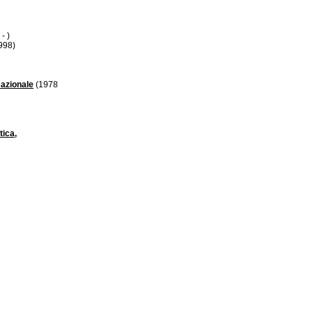
- )
998)
Nazionale
(1978
tica,