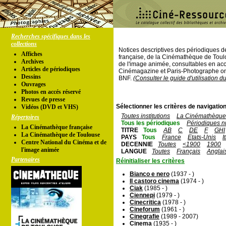
Recherches spécifiques dans les
collections
Notices descriptives des périodiques 
Affiches
française, de la Cinémathèque de Toul
Archives
de l'image animée, consultables en acc
Articles de périodiques
Cinémagazine et Paris-Photographe ont
Dessins
BNF.
(Consulter le guide d'utilisation d
Ouvrages
Photos en accés réservé
Revues de presse
Sélectionner les critères de navigation
Vidéos (DVD et VHS)
Toutes institutions
La Cinémathèque 
Répertoires
Tous les périodiques
Périodiques n
La Cinémathèque française
TITRE
Tous
AB
C
DE
F
GHI
La Cinémathèque de Toulouse
PAYS
Tous
France
Etats-Unis
I
Centre National du Cinéma et de
DECENNIE
Toutes
<1900
1900
l'image animée
LANGUE
Toutes
Français
Anglai
Partenaires
Réinitialiser les critères
Bianco e nero
(1937 - )
Il castoro cinema
(1974 - )
Ciak
(1985 - )
Ciennepi
(1979 - )
Cinecritica
(1978 - )
Cineforum
(1961 - )
Cinegrafie
(1989 - 2007)
Cinema
(1935 - )