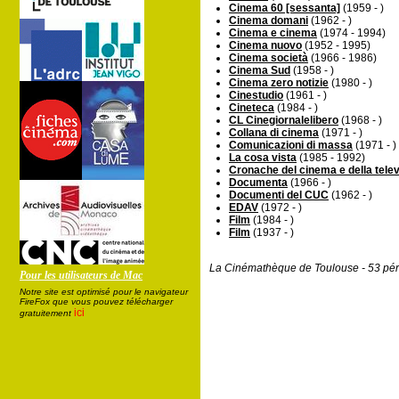
Cinema 60 [sessanta]
(1959 - )
Cinema domani
(1962 - )
Cinema e cinema
(1974 - 1994)
Cinema nuovo
(1952 - 1995)
Cinema società
(1966 - 1986)
Cinema Sud
(1958 - )
Cinema zero notizie
(1980 - )
Cinestudio
(1961 - )
Cineteca
(1984 - )
CL Cinegiornalelibero
(1968 - )
Collana di cinema
(1971 - )
Comunicazioni di massa
(1971 - )
La cosa vista
(1985 - 1992)
Cronache del cinema e della tele
Documenta
(1966 - )
Documenti del CUC
(1962 - )
EDAV
(1972 - )
Film
(1984 - )
Film
(1937 - )
La Cinémathèque de Toulouse - 53 pér
Pour les utilisateurs de Mac
Notre site est optimisé pour le navigateur
FireFox que vous pouvez télécharger
ici
gratuitement