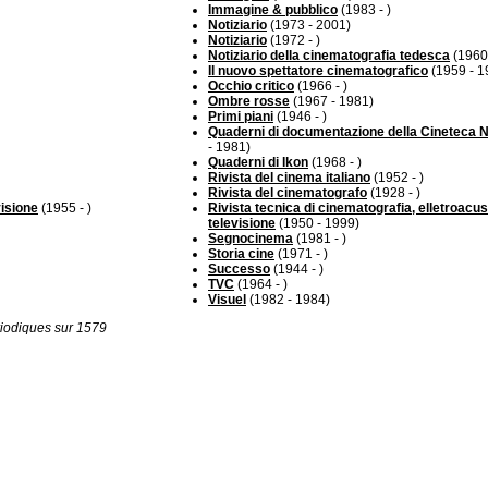
Immagine & pubblico
(1983 - )
Notiziario
(1973 - 2001)
Notiziario
(1972 - )
Notiziario della cinematografia tedesca
(1960 
Il nuovo spettatore cinematografico
(1959 - 1
Occhio critico
(1966 - )
Ombre rosse
(1967 - 1981)
Primi piani
(1946 - )
Quaderni di documentazione della Cineteca 
- 1981)
Quaderni di Ikon
(1968 - )
Rivista del cinema italiano
(1952 - )
Rivista del cinematografo
(1928 - )
visione
(1955 - )
Rivista tecnica di cinematografia, elletroacus
televisione
(1950 - 1999)
Segnocinema
(1981 - )
Storia cine
(1971 - )
Successo
(1944 - )
TVC
(1964 - )
Visuel
(1982 - 1984)
iodiques sur 1579