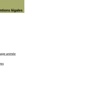
ntions légales
image animée
res