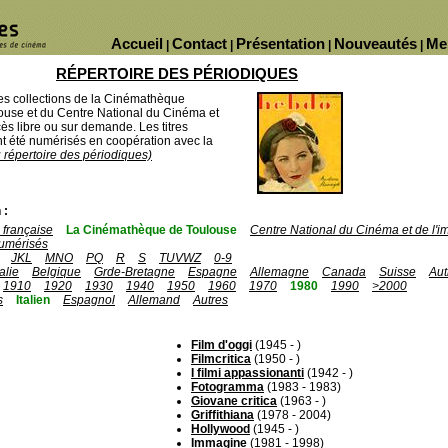
Accueil
Contact
Présentation
Nouveautés
Me
|
|
|
|
RÉPERTOIRE DES PÉRIODIQUES
des collections de la Cinémathèque
ouse et du Centre National du Cinéma et
ès libre ou sur demande. Les titres
 été numérisés en coopération avec la
u répertoire des périodiques)
 :
française
La Cinémathèque de Toulouse
Centre National du Cinéma et de l'
umérisés
JKL
MNO
PQ
R
S
TUVWZ
0-9
talie
Belgique
Grde-Bretagne
Espagne
Allemagne
Canada
Suisse
Aut
1910
1920
1930
1940
1950
1960
1970
1980
1990
>2000
s
Italien
Espagnol
Allemand
Autres
Film d'oggi
(1945 - )
Filmcritica
(1950 - )
I filmi appassionanti
(1942 - )
Fotogramma
(1983 - 1983)
Giovane critica
(1963 - )
Griffithiana
(1978 - 2004)
Hollywood
(1945 - )
Immagine
(1981 - 1998)