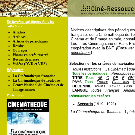
Recherches spécifiques dans les
collections
Notices descriptives des périodique
Affiches
française, de la Cinémathèque de To
Archives
Cinéma et de l'image animée, consul
Articles de périodiques
Les titres Cinémagazine et Paris-Ph
Dessins
coopération avec la BNF.
(Consulter 
Ouvrages
périodiques)
Photos en accés réservé
Revues de presse
Sélectionner les critères de navigation
Vidéos (DVD et VHS)
Toutes institutions
La Cinémathèque 
Répertoires
Tous les périodiques
Périodiques n
La Cinémathèque française
TITRE
Tous
AB
C
DE
F
GHI
La Cinémathèque de Toulouse
PAYS
Tous
France
Etats-Unis
I
Centre National du Cinéma et de
DECENNIE
Toutes
<1900
1900
l'image animée
LANGUE
Toutes
Français
Anglai
Partenaires
Réinitialiser les critères
Scénario
(1919 - 1921)
La Cinémathèque de Toulouse - 1 péri