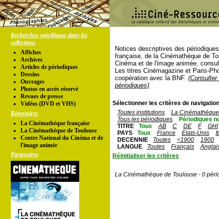
Recherches spécifiques dans les
collections
Notices descriptives des périodique
Affiches
française, de la Cinémathèque de To
Archives
Cinéma et de l'image animée, consul
Articles de périodiques
Les titres Cinémagazine et Paris-Ph
Dessins
coopération avec la BNF.
(Consulter 
Ouvrages
périodiques)
Photos en accés réservé
Revues de presse
Sélectionner les critères de navigation
Vidéos (DVD et VHS)
Toutes institutions
La Cinémathèque 
Répertoires
Tous les périodiques
Périodiques n
La Cinémathèque française
TITRE
Tous
AB
C
DE
F
GHI
La Cinémathèque de Toulouse
PAYS
Tous
France
Etats-Unis
I
Centre National du Cinéma et de
DECENNIE
Toutes
<1900
1900
l'image animée
LANGUE
Toutes
Français
Anglai
Partenaires
Réinitialiser les critères
La Cinémathèque de Toulouse - 0 péri