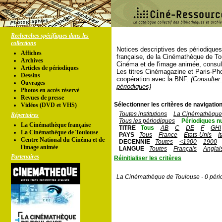
Recherches spécifiques dans les
collections
Notices descriptives des périodique
Affiches
française, de la Cinémathèque de To
Archives
Cinéma et de l'image animée, consul
Articles de périodiques
Les titres Cinémagazine et Paris-Ph
Dessins
coopération avec la BNF.
(Consulter 
Ouvrages
périodiques)
Photos en accés réservé
Revues de presse
Sélectionner les critères de navigation
Vidéos (DVD et VHS)
Toutes institutions
La Cinémathèque 
Répertoires
Tous les périodiques
Périodiques n
La Cinémathèque française
TITRE
Tous
AB
C
DE
F
GHI
La Cinémathèque de Toulouse
PAYS
Tous
France
Etats-Unis
I
Centre National du Cinéma et de
DECENNIE
Toutes
<1900
1900
l'image animée
LANGUE
Toutes
Français
Anglai
Partenaires
Réinitialiser les critères
La Cinémathèque de Toulouse - 0 péri