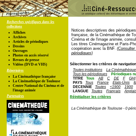
Recherches spécifiques dans les
collections
Notices descriptives des périodique
Affiches
française, de la Cinémathèque de To
Archives
Cinéma et de l'image animée, consul
Articles de périodiques
Les titres Cinémagazine et Paris-Ph
Dessins
coopération avec la BNF.
(Consulter 
Ouvrages
périodiques)
Photos en accés réservé
Revues de presse
Sélectionner les critères de navigation
Vidéos (DVD et VHS)
Toutes institutions
La Cinémathèque 
Répertoires
Tous les périodiques
Périodiques n
La Cinémathèque française
TITRE
Tous
AB
C
DE
F
GHI
La Cinémathèque de Toulouse
PAYS
Tous
France
Etats-Unis
I
Centre National du Cinéma et de
DECENNIE
Toutes
<1900
1900
l'image animée
LANGUE
Toutes
Français
Anglai
Partenaires
Réinitialiser les critères
La Cinémathèque de Toulouse - 0 péri