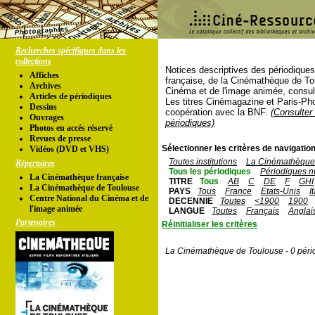
Recherches spécifiques dans les
collections
Notices descriptives des périodique
Affiches
française, de la Cinémathèque de To
Archives
Cinéma et de l'image animée, consul
Articles de périodiques
Les titres Cinémagazine et Paris-Ph
Dessins
coopération avec la BNF.
(Consulter 
Ouvrages
périodiques)
Photos en accés réservé
Revues de presse
Sélectionner les critères de navigation
Vidéos (DVD et VHS)
Toutes institutions
La Cinémathèque 
Répertoires
Tous les périodiques
Périodiques n
La Cinémathèque française
TITRE
Tous
AB
C
DE
F
GHI
La Cinémathèque de Toulouse
PAYS
Tous
France
Etats-Unis
I
Centre National du Cinéma et de
DECENNIE
Toutes
<1900
1900
l'image animée
LANGUE
Toutes
Français
Anglai
Partenaires
Réinitialiser les critères
La Cinémathèque de Toulouse - 0 péri