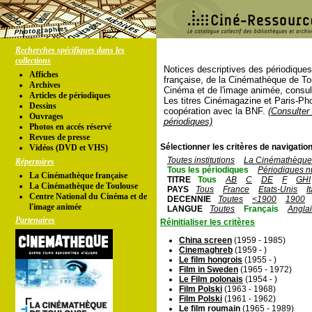
Recherches spécifiques dans les
collections
Notices descriptives des périodique
Affiches
française, de la Cinémathèque de To
Archives
Cinéma et de l'image animée, consul
Articles de périodiques
Les titres Cinémagazine et Paris-Ph
Dessins
coopération avec la BNF.
(Consulter 
Ouvrages
périodiques)
Photos en accés réservé
Revues de presse
Sélectionner les critères de navigation
Vidéos (DVD et VHS)
Toutes institutions
La Cinémathèque 
Répertoires
Tous les périodiques
Périodiques n
La Cinémathèque française
TITRE
Tous
AB
C
DE
F
GHI
La Cinémathèque de Toulouse
PAYS
Tous
France
Etats-Unis
I
Centre National du Cinéma et de
DECENNIE
Toutes
<1900
1900
l'image animée
LANGUE
Toutes
Français
Angla
Partenaires
Réinitialiser les critères
China screen
(1959 - 1985)
Cinemaghreb
(1959 - )
Le film hongrois
(1955 - )
Film in Sweden
(1965 - 1972)
Le Film polonais
(1954 - )
Film Polski
(1963 - 1968)
Film Polski
(1961 - 1962)
Le film roumain
(1965 - 1989)