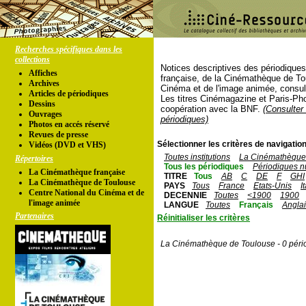
Recherches spécifiques dans les
collections
Notices descriptives des périodique
Affiches
française, de la Cinémathèque de To
Archives
Cinéma et de l'image animée, consul
Articles de périodiques
Les titres Cinémagazine et Paris-Ph
Dessins
coopération avec la BNF.
(Consulter 
Ouvrages
périodiques)
Photos en accés réservé
Revues de presse
Sélectionner les critères de navigation
Vidéos (DVD et VHS)
Toutes institutions
La Cinémathèque 
Répertoires
Tous les périodiques
Périodiques n
La Cinémathèque française
TITRE
Tous
AB
C
DE
F
GHI
La Cinémathèque de Toulouse
PAYS
Tous
France
Etats-Unis
I
Centre National du Cinéma et de
DECENNIE
Toutes
<1900
1900
l'image animée
LANGUE
Toutes
Français
Angla
Partenaires
Réinitialiser les critères
La Cinémathèque de Toulouse - 0 péri