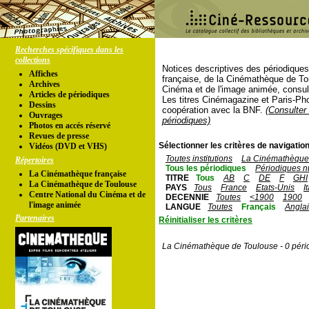
Recherches spécifiques dans les
collections
Notices descriptives des périodique
Affiches
française, de la Cinémathèque de To
Archives
Cinéma et de l'image animée, consul
Articles de périodiques
Les titres Cinémagazine et Paris-Ph
Dessins
coopération avec la BNF.
(Consulter 
Ouvrages
périodiques)
Photos en accés réservé
Revues de presse
Sélectionner les critères de navigation
Vidéos (DVD et VHS)
Toutes institutions
La Cinémathèque 
Répertoires
Tous les périodiques
Périodiques n
La Cinémathèque française
TITRE
Tous
AB
C
DE
F
GHI
La Cinémathèque de Toulouse
PAYS
Tous
France
Etats-Unis
I
Centre National du Cinéma et de
DECENNIE
Toutes
<1900
1900
l'image animée
LANGUE
Toutes
Français
Angla
Partenaires
Réinitialiser les critères
La Cinémathèque de Toulouse - 0 péri