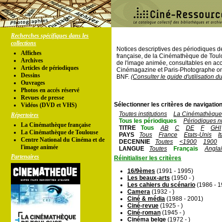
Recherches spécifiques dans les
collections
Notices descriptives des périodiques 
Affiches
française, de la Cinémathèque de Toul
Archives
de l'image animée, consultables en acc
Articles de périodiques
Cinémagazine et Paris-Photographe ont
Dessins
BNF.
(Consulter le guide d'utilisation d
Ouvrages
Photos en accés réservé
Revues de presse
Sélectionner les critères de navigation
Vidéos (DVD et VHS)
Toutes institutions
La Cinémathèque 
Répertoires
Tous les périodiques
Périodiques n
La Cinémathèque française
TITRE
Tous
AB
C
DE
F
GHI
La Cinémathèque de Toulouse
PAYS
Tous
France
Etats-Unis
I
Centre National du Cinéma et de
DECENNIE
Toutes
<1900
1900
l'image animée
LANGUE
Toutes
Français
Angla
Partenaires
Réinitialiser les critères
16/9èmes
(1991 - 1995)
Les beaux-arts
(1950 - )
Les cahiers du scénario
(1986 - 1
Camera
(1932 - )
Ciné & média
(1988 - 2001)
Ciné-revue
(1925 - )
Ciné-roman
(1945 - )
Cinéma belge
(1972 - )