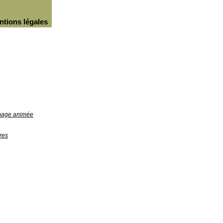
ntions légales
image animée
res