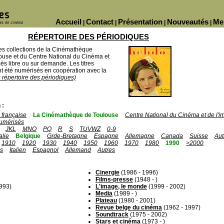
Accueil
Contact
Présentation
Nouveautés
Me
|
|
|
|
RÉPERTOIRE DES PÉRIODIQUES
des collections de la Cinémathèque
ouse et du Centre National du Cinéma et
ès libre ou sur demande. Les titres
 été numérisés en coopération avec la
u répertoire des périodiques)
 :
française
La Cinémathèque de Toulouse
Centre National du Cinéma et de l'
umérisés
JKL
MNO
PQ
R
S
TUVWZ
0-9
talie
Belgique
Grde-Bretagne
Espagne
Allemagne
Canada
Suisse
Aut
1910
1920
1930
1940
1950
1960
1970
1980
1990
>2000
is
Italien
Espagnol
Allemand
Autres
Cinergie
(1986 - 1996)
Films-presse
(1948 - )
993)
L'image, le monde
(1999 - 2002)
Media
(1989 - )
Plateau
(1980 - 2001)
Revue belge du cinéma
(1962 - 1997)
Soundtrack
(1975 - 2002)
Stars et cinéma
(1973 - )