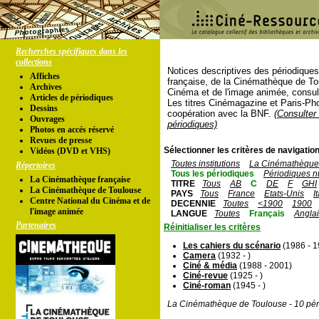
Recherches spécifiques dans les
collections
Notices descriptives des périodique
Affiches
française, de la Cinémathèque de To
Archives
Cinéma et de l'image animée, consul
Articles de périodiques
Les titres Cinémagazine et Paris-Ph
Dessins
coopération avec la BNF.
(Consulter 
Ouvrages
périodiques)
Photos en accés réservé
Revues de presse
Sélectionner les critères de navigation
Vidéos (DVD et VHS)
Toutes institutions
La Cinémathèque 
Répertoires
Tous les périodiques
Périodiques n
La Cinémathèque française
TITRE
Tous
AB
C
DE
F
GHI
La Cinémathèque de Toulouse
PAYS
Tous
France
Etats-Unis
I
Centre National du Cinéma et de
DECENNIE
Toutes
<1900
1900
l'image animée
LANGUE
Toutes
Français
Angla
Partenaires
Réinitialiser les critères
Les cahiers du scénario
(1986 - 1
Camera
(1932 - )
Ciné & média
(1988 - 2001)
Ciné-revue
(1925 - )
Ciné-roman
(1945 - )
La Cinémathèque de Toulouse - 10 pér