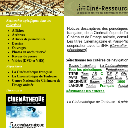
Recherches spécifiques dans les
collections
Notices descriptives des périodique
Affiches
française, de la Cinémathèque de To
Archives
Cinéma et de l'image animée, consul
Articles de périodiques
Les titres Cinémagazine et Paris-Ph
Dessins
coopération avec la BNF.
(Consulter 
Ouvrages
périodiques)
Photos en accés réservé
Revues de presse
Sélectionner les critères de navigation
Vidéos (DVD et VHS)
Toutes institutions
La Cinémathèque 
Répertoires
Tous les périodiques
Périodiques n
La Cinémathèque française
TITRE
Tous
AB
C
DE
F
GHI
La Cinémathèque de Toulouse
PAYS
Tous
France
Etats-Unis
I
Centre National du Cinéma et de
DECENNIE
Toutes
<1900
1900
l'image animée
LANGUE
Toutes
Français
Angla
Partenaires
Réinitialiser les critères
La Cinémathèque de Toulouse - 0 péri