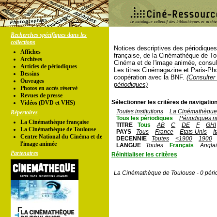
Recherches spécifiques dans les
collections
Notices descriptives des périodique
Affiches
française, de la Cinémathèque de To
Archives
Cinéma et de l'image animée, consul
Articles de périodiques
Les titres Cinémagazine et Paris-Ph
Dessins
coopération avec la BNF.
(Consulter 
Ouvrages
périodiques)
Photos en accés réservé
Revues de presse
Sélectionner les critères de navigation
Vidéos (DVD et VHS)
Toutes institutions
La Cinémathèque 
Répertoires
Tous les périodiques
Périodiques n
La Cinémathèque française
TITRE
Tous
AB
C
DE
F
GHI
La Cinémathèque de Toulouse
PAYS
Tous
France
Etats-Unis
I
Centre National du Cinéma et de
DECENNIE
Toutes
<1900
1900
l'image animée
LANGUE
Toutes
Français
Angla
Partenaires
Réinitialiser les critères
La Cinémathèque de Toulouse - 0 péri