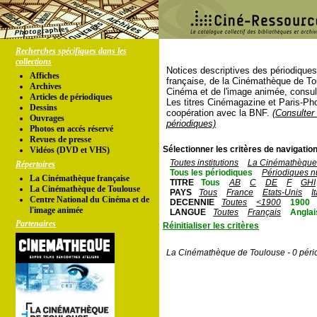
Recherches spécifiques dans les
collections
Notices descriptives des périodique
Affiches
française, de la Cinémathèque de To
Archives
Cinéma et de l'image animée, consul
Articles de périodiques
Les titres Cinémagazine et Paris-Ph
Dessins
coopération avec la BNF.
(Consulter 
Ouvrages
périodiques)
Photos en accés réservé
Revues de presse
Sélectionner les critères de navigation
Vidéos (DVD et VHS)
Toutes institutions
La Cinémathèque 
Répertoires
Tous les périodiques
Périodiques n
La Cinémathèque française
TITRE
Tous
AB
C
DE
F
GHI
La Cinémathèque de Toulouse
PAYS
Tous
France
Etats-Unis
I
Centre National du Cinéma et de
DECENNIE
Toutes
<1900
1900
l'image animée
LANGUE
Toutes
Français
Anglai
Partenaires
Réinitialiser les critères
La Cinémathèque de Toulouse - 0 péri