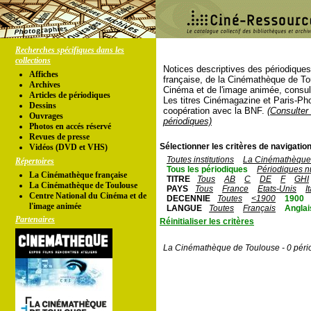
Recherches spécifiques dans les
collections
Notices descriptives des périodique
Affiches
française, de la Cinémathèque de To
Archives
Cinéma et de l'image animée, consul
Articles de périodiques
Les titres Cinémagazine et Paris-Ph
Dessins
coopération avec la BNF.
(Consulter 
Ouvrages
périodiques)
Photos en accés réservé
Revues de presse
Sélectionner les critères de navigation
Vidéos (DVD et VHS)
Toutes institutions
La Cinémathèque 
Répertoires
Tous les périodiques
Périodiques n
La Cinémathèque française
TITRE
Tous
AB
C
DE
F
GHI
La Cinémathèque de Toulouse
PAYS
Tous
France
Etats-Unis
I
Centre National du Cinéma et de
DECENNIE
Toutes
<1900
1900
l'image animée
LANGUE
Toutes
Français
Anglai
Partenaires
Réinitialiser les critères
La Cinémathèque de Toulouse - 0 péri