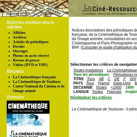
Recherches spécifiques dans les
collections
Notices descriptives des périodiques 
Affiches
française, de la Cinémathèque de Toul
Archives
de l'image animée, consultables en acc
Articles de périodiques
Cinémagazine et Paris-Photographe ont
Dessins
BNF.
(Consulter le guide d'utilisation d
Ouvrages
Photos en accés réservé
Revues de presse
Sélectionner les critères de navigation
Vidéos (DVD et VHS)
Toutes institutions
La Cinémathèque 
Répertoires
Tous les périodiques
Périodiques n
La Cinémathèque française
TITRE
Tous
AB
C
DE
F
GHI
La Cinémathèque de Toulouse
PAYS
Tous
France
Etats-Unis
I
Centre National du Cinéma et de
DECENNIE
Toutes
<1900
1900
l'image animée
LANGUE
Toutes
Français
Anglai
Partenaires
Réinitialiser les critères
La Cinémathèque de Toulouse - 0 péri