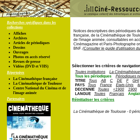
Recherches spécifiques dans les
collections
Notices descriptives des périodiques 
Affiches
française, de la Cinémathèque de Toul
Archives
de l'image animée, consultables en acc
Articles de périodiques
Cinémagazine et Paris-Photographe ont
Dessins
BNF.
(Consulter le guide d'utilisation d
Ouvrages
Photos en accés réservé
Revues de presse
Sélectionner les critères de navigation
Vidéos (DVD et VHS)
Toutes institutions
La Cinémathèque 
Répertoires
Tous les périodiques
Périodiques n
La Cinémathèque française
TITRE
Tous
AB
C
DE
F
GHI
La Cinémathèque de Toulouse
PAYS
Tous
France
Etats-Unis
I
Centre National du Cinéma et de
DECENNIE
Toutes
<1900
1900
l'image animée
LANGUE
Toutes
Français
Anglai
Partenaires
Réinitialiser les critères
La Cinémathèque de Toulouse - 0 péri