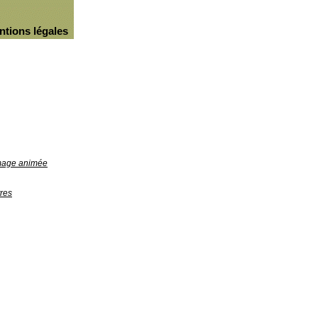
ntions légales
image animée
res