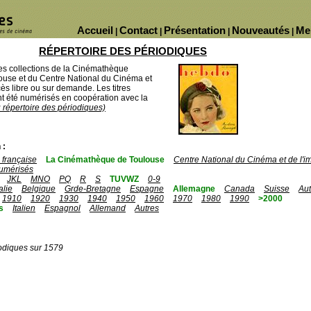
Accueil
Contact
Présentation
Nouveautés
Me
|
|
|
|
RÉPERTOIRE DES PÉRIODIQUES
des collections de la Cinémathèque
ouse et du Centre National du Cinéma et
ès libre ou sur demande. Les titres
 été numérisés en coopération avec la
u répertoire des périodiques)
 :
française
La Cinémathèque de Toulouse
Centre National du Cinéma et de l'
umérisés
JKL
MNO
PQ
R
S
TUVWZ
0-9
talie
Belgique
Grde-Bretagne
Espagne
Allemagne
Canada
Suisse
Aut
1910
1920
1930
1940
1950
1960
1970
1980
1990
>2000
s
Italien
Espagnol
Allemand
Autres
odiques sur 1579