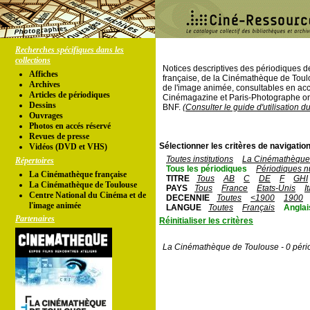
Recherches spécifiques dans les
collections
Notices descriptives des périodiques 
Affiches
française, de la Cinémathèque de Toul
Archives
de l'image animée, consultables en acc
Articles de périodiques
Cinémagazine et Paris-Photographe ont
Dessins
BNF.
(Consulter le guide d'utilisation d
Ouvrages
Photos en accés réservé
Revues de presse
Sélectionner les critères de navigation
Vidéos (DVD et VHS)
Toutes institutions
La Cinémathèque 
Répertoires
Tous les périodiques
Périodiques n
La Cinémathèque française
TITRE
Tous
AB
C
DE
F
GHI
La Cinémathèque de Toulouse
PAYS
Tous
France
Etats-Unis
I
Centre National du Cinéma et de
DECENNIE
Toutes
<1900
1900
l'image animée
LANGUE
Toutes
Français
Anglai
Partenaires
Réinitialiser les critères
La Cinémathèque de Toulouse - 0 péri