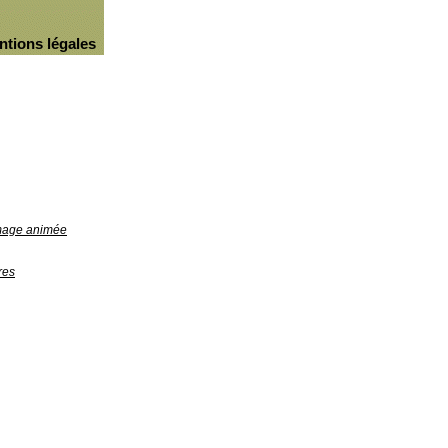
ntions légales
image animée
res