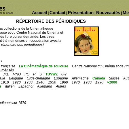
Accueil
Contact
Présentation
Nouveautés
Me
|
|
|
|
RÉPERTOIRE DES PÉRIODIQUES
des collections de la Cinémathèque
ouse et du Centre National du Cinéma et
ès libre ou sur demande. Les titres
 été numérisés en coopération avec la
u répertoire des périodiques)
 :
française
La Cinémathèque de Toulouse
Centre National du Cinéma et de l'
umérisés
JKL
MNO
PQ
R
S
TUVWZ
0-9
talie
Belgique
Grde-Bretagne
Espagne
Allemagne
Canada
Suisse
Aut
1910
1920
1930
1940
1950
1960
1970
1980
1990
>2000
s
Italien
Espagnol
Allemand
Autres
odiques sur 1579