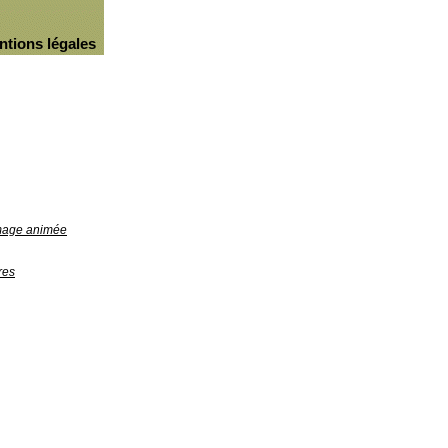
ntions légales
image animée
res