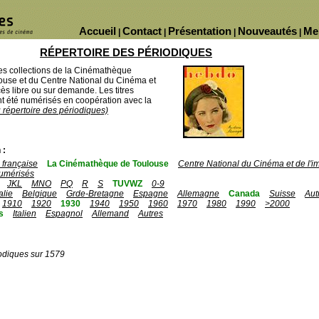
Accueil
Contact
Présentation
Nouveautés
Me
|
|
|
|
RÉPERTOIRE DES PÉRIODIQUES
des collections de la Cinémathèque
ouse et du Centre National du Cinéma et
ès libre ou sur demande. Les titres
 été numérisés en coopération avec la
u répertoire des périodiques)
 :
française
La Cinémathèque de Toulouse
Centre National du Cinéma et de l'
umérisés
JKL
MNO
PQ
R
S
TUVWZ
0-9
talie
Belgique
Grde-Bretagne
Espagne
Allemagne
Canada
Suisse
Aut
1910
1920
1930
1940
1950
1960
1970
1980
1990
>2000
s
Italien
Espagnol
Allemand
Autres
odiques sur 1579