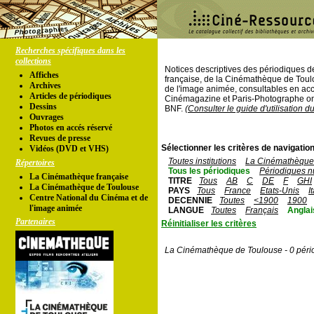
Recherches spécifiques dans les
collections
Notices descriptives des périodiques 
Affiches
française, de la Cinémathèque de Toul
Archives
de l'image animée, consultables en acc
Articles de périodiques
Cinémagazine et Paris-Photographe ont
Dessins
BNF.
(Consulter le guide d'utilisation d
Ouvrages
Photos en accés réservé
Revues de presse
Sélectionner les critères de navigation
Vidéos (DVD et VHS)
Toutes institutions
La Cinémathèque 
Répertoires
Tous les périodiques
Périodiques n
La Cinémathèque française
TITRE
Tous
AB
C
DE
F
GHI
La Cinémathèque de Toulouse
PAYS
Tous
France
Etats-Unis
I
Centre National du Cinéma et de
DECENNIE
Toutes
<1900
1900
l'image animée
LANGUE
Toutes
Français
Anglai
Partenaires
Réinitialiser les critères
La Cinémathèque de Toulouse - 0 péri