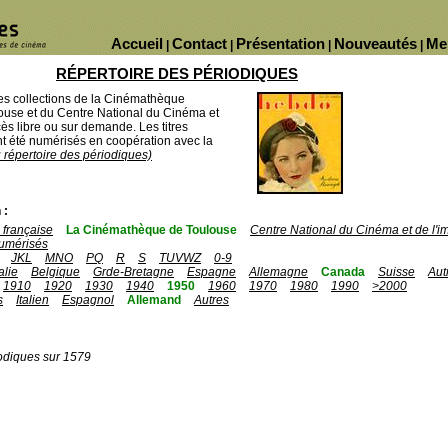
Accueil
Contact
Présentation
Nouveautés
Me
|
|
|
|
RÉPERTOIRE DES PÉRIODIQUES
des collections de la Cinémathèque
ouse et du Centre National du Cinéma et
ès libre ou sur demande. Les titres
 été numérisés en coopération avec la
u répertoire des périodiques)
 :
française
La Cinémathèque de Toulouse
Centre National du Cinéma et de l'
umérisés
JKL
MNO
PQ
R
S
TUVWZ
0-9
talie
Belgique
Grde-Bretagne
Espagne
Allemagne
Canada
Suisse
Aut
1910
1920
1930
1940
1950
1960
1970
1980
1990
>2000
s
Italien
Espagnol
Allemand
Autres
odiques sur 1579