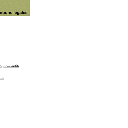
ntions légales
image animée
res