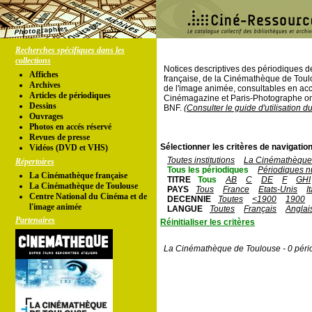
Recherches spécifiques dans les
collections
Notices descriptives des périodiques 
Affiches
française, de la Cinémathèque de Toul
Archives
de l'image animée, consultables en acc
Articles de périodiques
Cinémagazine et Paris-Photographe ont
Dessins
BNF.
(Consulter le guide d'utilisation d
Ouvrages
Photos en accés réservé
Revues de presse
Sélectionner les critères de navigation
Vidéos (DVD et VHS)
Toutes institutions
La Cinémathèque 
Répertoires
Tous les périodiques
Périodiques n
La Cinémathèque française
TITRE
Tous
AB
C
DE
F
GHI
La Cinémathèque de Toulouse
PAYS
Tous
France
Etats-Unis
I
Centre National du Cinéma et de
DECENNIE
Toutes
<1900
1900
l'image animée
LANGUE
Toutes
Français
Anglai
Partenaires
Réinitialiser les critères
La Cinémathèque de Toulouse - 0 péri