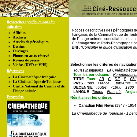
Recherches spécifiques dans les
collections
Notices descriptives des périodiques 
Affiches
française, de la Cinémathèque de Toul
Archives
de l'image animée, consultables en acc
Articles de périodiques
Cinémagazine et Paris-Photographe ont
Dessins
BNF.
(Consulter le guide d'utilisation d
Ouvrages
Photos en accés réservé
Revues de presse
Sélectionner les critères de navigation
Vidéos (DVD et VHS)
Toutes institutions
La Cinémathèque 
Répertoires
Tous les périodiques
Périodiques n
La Cinémathèque française
TITRE
Tous
AB
C
DE
F
GHI
La Cinémathèque de Toulouse
PAYS
Tous
France
Etats-Unis
I
Centre National du Cinéma et de
DECENNIE
Toutes
<1900
1900
l'image animée
LANGUE
Toutes
Français
Anglai
Partenaires
Réinitialiser les critères
Canadian Film News
(1947 - 1954
La Cinémathèque de Toulouse - 1 péri