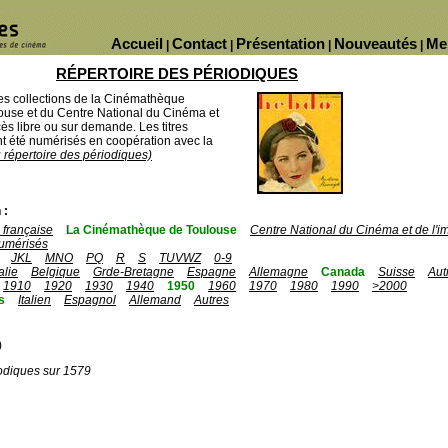
Accueil
Contact
Présentation
Nouveautés
Me
|
|
|
|
RÉPERTOIRE DES PÉRIODIQUES
des collections de la Cinémathèque
ouse et du Centre National du Cinéma et
ès libre ou sur demande. Les titres
 été numérisés en coopération avec la
u répertoire des périodiques)
 :
française
La Cinémathèque de Toulouse
Centre National du Cinéma et de l'
umérisés
JKL
MNO
PQ
R
S
TUVWZ
0-9
talie
Belgique
Grde-Bretagne
Espagne
Allemagne
Canada
Suisse
Aut
1910
1920
1930
1940
1950
1960
1970
1980
1990
>2000
s
Italien
Espagnol
Allemand
Autres
)
odiques sur 1579