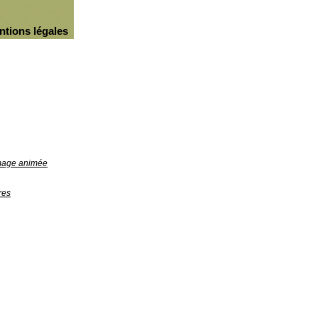
ntions légales
image animée
res