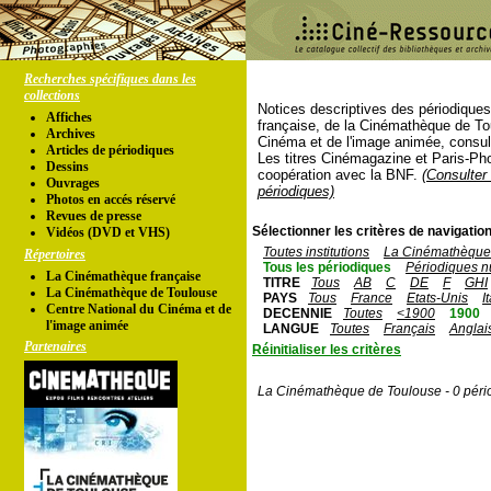
Recherches spécifiques dans les
collections
Notices descriptives des périodique
Affiches
française, de la Cinémathèque de To
Archives
Cinéma et de l'image animée, consul
Articles de périodiques
Les titres Cinémagazine et Paris-Ph
Dessins
coopération avec la BNF.
(Consulter 
Ouvrages
périodiques)
Photos en accés réservé
Revues de presse
Sélectionner les critères de navigation
Vidéos (DVD et VHS)
Toutes institutions
La Cinémathèque 
Répertoires
Tous les périodiques
Périodiques n
La Cinémathèque française
TITRE
Tous
AB
C
DE
F
GHI
La Cinémathèque de Toulouse
PAYS
Tous
France
Etats-Unis
I
Centre National du Cinéma et de
DECENNIE
Toutes
<1900
1900
l'image animée
LANGUE
Toutes
Français
Anglai
Partenaires
Réinitialiser les critères
La Cinémathèque de Toulouse - 0 péri