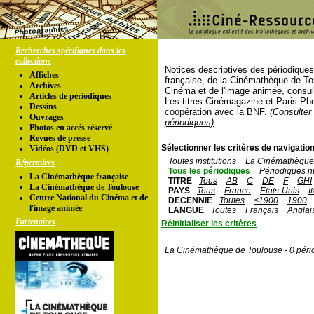
Recherches spécifiques dans les
collections
Notices descriptives des périodique
Affiches
française, de la Cinémathèque de To
Archives
Cinéma et de l'image animée, consul
Articles de périodiques
Les titres Cinémagazine et Paris-Ph
Dessins
coopération avec la BNF.
(Consulter 
Ouvrages
périodiques)
Photos en accés réservé
Revues de presse
Sélectionner les critères de navigation
Vidéos (DVD et VHS)
Toutes institutions
La Cinémathèque 
Répertoires
Tous les périodiques
Périodiques n
La Cinémathèque française
TITRE
Tous
AB
C
DE
F
GHI
La Cinémathèque de Toulouse
PAYS
Tous
France
Etats-Unis
I
Centre National du Cinéma et de
DECENNIE
Toutes
<1900
1900
l'image animée
LANGUE
Toutes
Français
Anglai
Partenaires
Réinitialiser les critères
La Cinémathèque de Toulouse - 0 péri