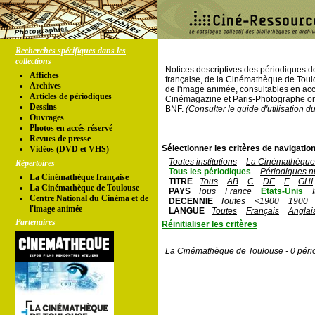
Recherches spécifiques dans les
collections
Notices descriptives des périodiques 
Affiches
française, de la Cinémathèque de Toul
Archives
de l'image animée, consultables en acc
Articles de périodiques
Cinémagazine et Paris-Photographe ont
Dessins
BNF.
(Consulter le guide d'utilisation d
Ouvrages
Photos en accés réservé
Revues de presse
Sélectionner les critères de navigation
Vidéos (DVD et VHS)
Toutes institutions
La Cinémathèque 
Répertoires
Tous les périodiques
Périodiques n
La Cinémathèque française
TITRE
Tous
AB
C
DE
F
GHI
La Cinémathèque de Toulouse
PAYS
Tous
France
Etats-Unis
Centre National du Cinéma et de
DECENNIE
Toutes
<1900
1900
l'image animée
LANGUE
Toutes
Français
Anglai
Partenaires
Réinitialiser les critères
La Cinémathèque de Toulouse - 0 péri