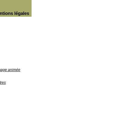
ntions légales
image animée
tres