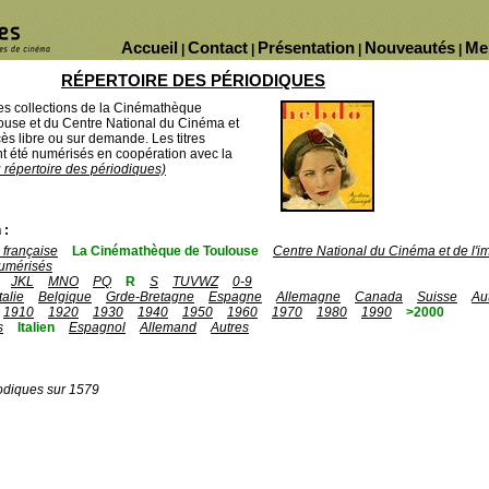
Accueil
Contact
Présentation
Nouveautés
Me
|
|
|
|
RÉPERTOIRE DES PÉRIODIQUES
des collections de la Cinémathèque
ouse et du Centre National du Cinéma et
ès libre ou sur demande. Les titres
 été numérisés en coopération avec la
u répertoire des périodiques)
 :
française
La Cinémathèque de Toulouse
Centre National du Cinéma et de l'
umérisés
JKL
MNO
PQ
R
S
TUVWZ
0-9
Italie
Belgique
Grde-Bretagne
Espagne
Allemagne
Canada
Suisse
Au
1910
1920
1930
1940
1950
1960
1970
1980
1990
>2000
s
Italien
Espagnol
Allemand
Autres
odiques sur 1579