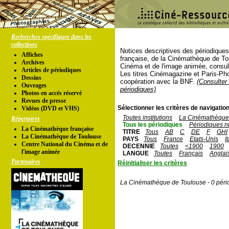
Recherches spécifiques dans les
collections
Notices descriptives des périodique
Affiches
française, de la Cinémathèque de To
Archives
Cinéma et de l'image animée, consul
Articles de périodiques
Les titres Cinémagazine et Paris-Ph
Dessins
coopération avec la BNF.
(Consulter 
Ouvrages
périodiques)
Photos en accés réservé
Revues de presse
Sélectionner les critères de navigation
Vidéos (DVD et VHS)
Toutes institutions
La Cinémathèque 
Répertoires
Tous les périodiques
Périodiques n
La Cinémathèque française
TITRE
Tous
AB
C
DE
F
GHI
La Cinémathèque de Toulouse
PAYS
Tous
France
Etats-Unis
I
Centre National du Cinéma et de
DECENNIE
Toutes
<1900
1900
l'image animée
LANGUE
Toutes
Français
Anglai
Partenaires
Réinitialiser les critères
La Cinémathèque de Toulouse - 0 péri