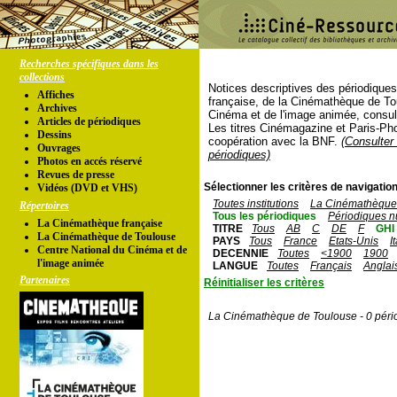
Recherches spécifiques dans les
collections
Notices descriptives des périodique
Affiches
française, de la Cinémathèque de To
Archives
Cinéma et de l'image animée, consul
Articles de périodiques
Les titres Cinémagazine et Paris-Ph
Dessins
coopération avec la BNF.
(Consulter 
Ouvrages
périodiques)
Photos en accés réservé
Revues de presse
Sélectionner les critères de navigation
Vidéos (DVD et VHS)
Toutes institutions
La Cinémathèque 
Répertoires
Tous les périodiques
Périodiques n
La Cinémathèque française
TITRE
Tous
AB
C
DE
F
GHI
La Cinémathèque de Toulouse
PAYS
Tous
France
Etats-Unis
I
Centre National du Cinéma et de
DECENNIE
Toutes
<1900
1900
l'image animée
LANGUE
Toutes
Français
Anglai
Partenaires
Réinitialiser les critères
La Cinémathèque de Toulouse - 0 péri