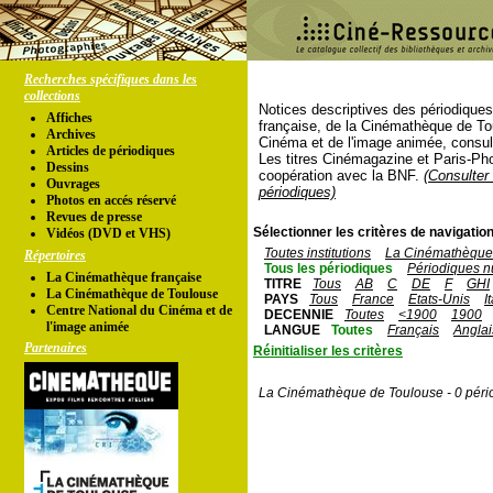
Recherches spécifiques dans les
collections
Notices descriptives des périodique
Affiches
française, de la Cinémathèque de To
Archives
Cinéma et de l'image animée, consul
Articles de périodiques
Les titres Cinémagazine et Paris-Ph
Dessins
coopération avec la BNF.
(Consulter 
Ouvrages
périodiques)
Photos en accés réservé
Revues de presse
Sélectionner les critères de navigation
Vidéos (DVD et VHS)
Toutes institutions
La Cinémathèque 
Répertoires
Tous les périodiques
Périodiques n
La Cinémathèque française
TITRE
Tous
AB
C
DE
F
GHI
La Cinémathèque de Toulouse
PAYS
Tous
France
Etats-Unis
I
Centre National du Cinéma et de
DECENNIE
Toutes
<1900
1900
l'image animée
LANGUE
Toutes
Français
Anglai
Partenaires
Réinitialiser les critères
La Cinémathèque de Toulouse - 0 péri