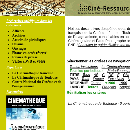
Recherches spécifiques dans les
collections
Notices descriptives des périodiques 
Affiches
française, de la Cinémathèque de Toul
Archives
de l'image animée, consultables en acc
Articles de périodiques
Cinémagazine et Paris-Photographe ont
Dessins
BNF.
(Consulter le guide d'utilisation d
Ouvrages
Photos en accés réservé
Revues de presse
Sélectionner les critères de navigation
Vidéos (DVD et VHS)
Toutes institutions
La Cinémathèque 
Répertoires
Tous les périodiques
Périodiques n
La Cinémathèque française
TITRE
Tous
AB
C
DE
F
GHI
La Cinémathèque de Toulouse
PAYS
Tous
France
Etats-Unis
I
Centre National du Cinéma et de
DECENNIE
Toutes
<1900
1900
l'image animée
LANGUE
Toutes
Français
Anglai
Partenaires
Réinitialiser les critères
La Cinémathèque de Toulouse - 0 péri