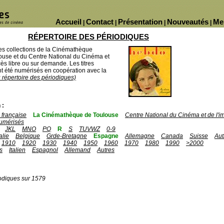
Accueil
Contact
Présentation
Nouveautés
Me
|
|
|
|
RÉPERTOIRE DES PÉRIODIQUES
des collections de la Cinémathèque
ouse et du Centre National du Cinéma et
ès libre ou sur demande. Les titres
 été numérisés en coopération avec la
u répertoire des périodiques)
 :
française
La Cinémathèque de Toulouse
Centre National du Cinéma et de l'
umérisés
JKL
MNO
PQ
R
S
TUVWZ
0-9
talie
Belgique
Grde-Bretagne
Espagne
Allemagne
Canada
Suisse
Aut
1910
1920
1930
1940
1950
1960
1970
1980
1990
>2000
s
Italien
Espagnol
Allemand
Autres
odiques sur 1579