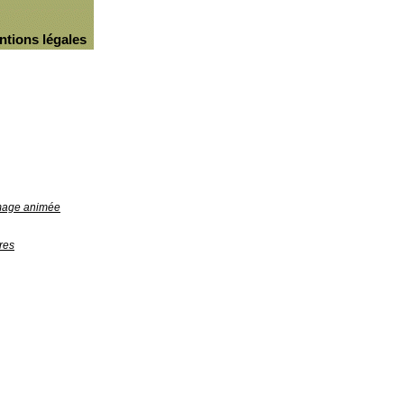
ntions légales
image animée
res