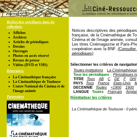
Recherches spécifiques dans les
collections
Notices descriptives des périodique
Affiches
française, de la Cinémathèque de To
Archives
Cinéma et de l'image animée, consul
Articles de périodiques
Les titres Cinémagazine et Paris-Ph
Dessins
coopération avec la BNF.
(Consulter 
Ouvrages
périodiques)
Photos en accés réservé
Revues de presse
Sélectionner les critères de navigation
Vidéos (DVD et VHS)
Toutes institutions
La Cinémathèque 
Répertoires
Tous les périodiques
Périodiques n
La Cinémathèque française
TITRE
Tous
AB
C
DE
F
GHI
La Cinémathèque de Toulouse
PAYS
Tous
France
Etats-Unis
I
Centre National du Cinéma et de
DECENNIE
Toutes
<1900
1900
l'image animée
LANGUE
Toutes
Français
Anglai
Partenaires
Réinitialiser les critères
La Cinémathèque de Toulouse - 0 péri