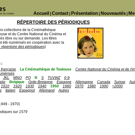
Accueil
Contact
Présentation
Nouveautés
Me
|
|
|
|
RÉPERTOIRE DES PÉRIODIQUES
des collections de la Cinémathèque
ouse et du Centre National du Cinéma et
ès libre ou sur demande. Les titres
 été numérisés en coopération avec la
u répertoire des périodiques)
 :
française
La Cinémathèque de Toulouse
Centre National du Cinéma et de l'
umérisés
JKL
MNO
PQ
R
S
TUVWZ
0-9
talie
Belgique
Grde-Bretagne
Espagne
Allemagne
Canada
Suisse
Aut
1910
1920
1930
1940
1950
1960
1970
1980
1990
>2000
s
Italien
Espagnol
Allemand
Autres
1949 - 1970)
odiques sur 1579