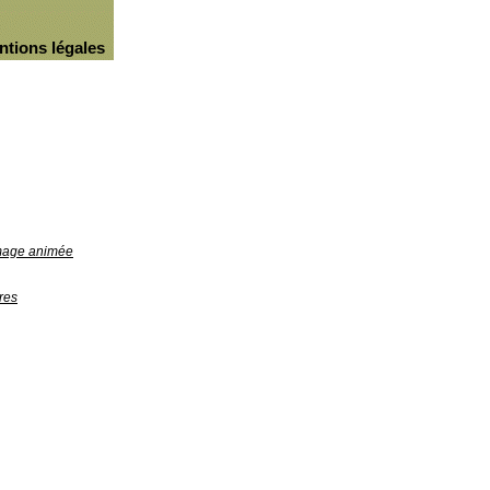
ntions légales
image animée
res