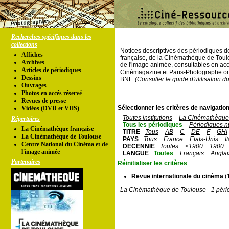
Recherches spécifiques dans les
collections
Notices descriptives des périodiques 
Affiches
française, de la Cinémathèque de Toul
Archives
de l'image animée, consultables en acc
Articles de périodiques
Cinémagazine et Paris-Photographe ont
Dessins
BNF.
(Consulter le guide d'utilisation d
Ouvrages
Photos en accés réservé
Revues de presse
Sélectionner les critères de navigation
Vidéos (DVD et VHS)
Toutes institutions
La Cinémathèque 
Répertoires
Tous les périodiques
Périodiques n
La Cinémathèque française
TITRE
Tous
AB
C
DE
F
GHI
La Cinémathèque de Toulouse
PAYS
Tous
France
Etats-Unis
I
Centre National du Cinéma et de
DECENNIE
Toutes
<1900
1900
l'image animée
LANGUE
Toutes
Français
Anglai
Partenaires
Réinitialiser les critères
Revue internationale du cinéma
(
La Cinémathèque de Toulouse - 1 péri