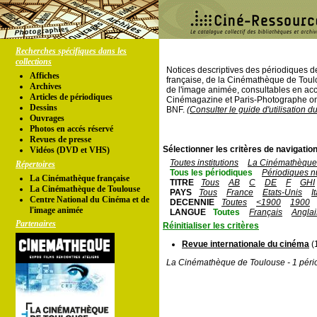
Recherches spécifiques dans les
collections
Notices descriptives des périodiques 
Affiches
française, de la Cinémathèque de Toul
Archives
de l'image animée, consultables en acc
Articles de périodiques
Cinémagazine et Paris-Photographe ont
Dessins
BNF.
(Consulter le guide d'utilisation d
Ouvrages
Photos en accés réservé
Revues de presse
Sélectionner les critères de navigation
Vidéos (DVD et VHS)
Toutes institutions
La Cinémathèque 
Répertoires
Tous les périodiques
Périodiques n
La Cinémathèque française
TITRE
Tous
AB
C
DE
F
GHI
La Cinémathèque de Toulouse
PAYS
Tous
France
Etats-Unis
I
Centre National du Cinéma et de
DECENNIE
Toutes
<1900
1900
l'image animée
LANGUE
Toutes
Français
Anglai
Partenaires
Réinitialiser les critères
Revue internationale du cinéma
(
La Cinémathèque de Toulouse - 1 péri