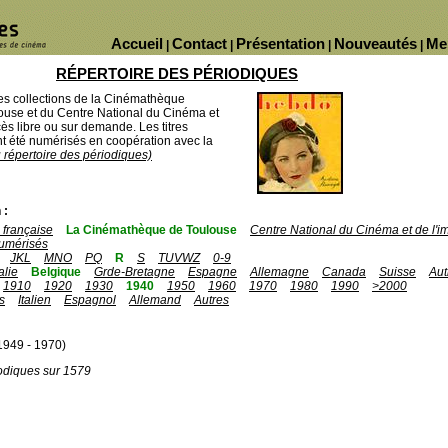
Accueil
Contact
Présentation
Nouveautés
Me
|
|
|
|
RÉPERTOIRE DES PÉRIODIQUES
des collections de la Cinémathèque
ouse et du Centre National du Cinéma et
ès libre ou sur demande. Les titres
 été numérisés en coopération avec la
u répertoire des périodiques)
 :
française
La Cinémathèque de Toulouse
Centre National du Cinéma et de l'
umérisés
JKL
MNO
PQ
R
S
TUVWZ
0-9
talie
Belgique
Grde-Bretagne
Espagne
Allemagne
Canada
Suisse
Aut
1910
1920
1930
1940
1950
1960
1970
1980
1990
>2000
s
Italien
Espagnol
Allemand
Autres
1949 - 1970)
odiques sur 1579