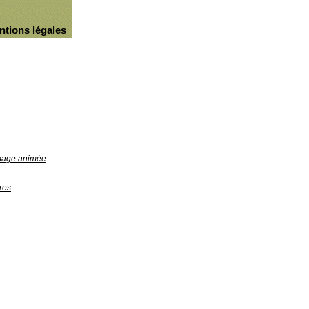
ntions légales
image animée
res