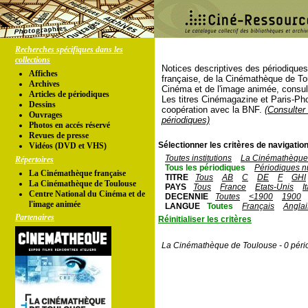
Recherches spécifiques dans les
collections
Notices descriptives des périodique
Affiches
française, de la Cinémathèque de To
Archives
Cinéma et de l'image animée, consul
Articles de périodiques
Les titres Cinémagazine et Paris-Ph
Dessins
coopération avec la BNF.
(Consulter 
Ouvrages
périodiques)
Photos en accés réservé
Revues de presse
Sélectionner les critères de navigation
Vidéos (DVD et VHS)
Toutes institutions
La Cinémathèque 
Répertoires
Tous les périodiques
Périodiques n
La Cinémathèque française
TITRE
Tous
AB
C
DE
F
GHI
La Cinémathèque de Toulouse
PAYS
Tous
France
Etats-Unis
I
Centre National du Cinéma et de
DECENNIE
Toutes
<1900
1900
l'image animée
LANGUE
Toutes
Français
Anglai
Partenaires
Réinitialiser les critères
La Cinémathèque de Toulouse - 0 péri