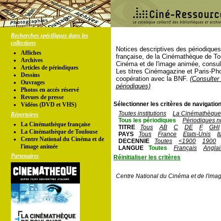
Recherches spécifiques dans les
collections
Notices descriptives des périodique
Affiches
française, de la Cinémathèque de To
Archives
Cinéma et de l'image animée, consul
Articles de périodiques
Les titres Cinémagazine et Paris-Ph
Dessins
coopération avec la BNF.
(Consulter 
Ouvrages
périodiques)
Photos en accés réservé
Revues de presse
Sélectionner les critères de navigation
Vidéos (DVD et VHS)
Toutes institutions
La Cinémathèque 
Répertoires
Tous les périodiques
Périodiques n
La Cinémathèque française
TITRE
Tous
AB
C
DE
F
GHI
La Cinémathèque de Toulouse
PAYS
Tous
France
Etats-Unis
I
Centre National du Cinéma et de
DECENNIE
Toutes
<1900
1900
l'image animée
LANGUE
Toutes
Français
Anglai
Partenaires
Réinitialiser les critères
Centre National du Cinéma et de l'ima