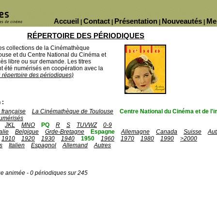
Accueil
Contact
Présentation
Nouveautés
Me
|
|
|
|
RÉPERTOIRE DES PÉRIODIQUES
des collections de la Cinémathèque
ouse et du Centre National du Cinéma et
ès libre ou sur demande. Les titres
 été numérisés en coopération avec la
u répertoire des périodiques)
 :
française
La Cinémathèque de Toulouse
Centre National du Cinéma et de l
umérisés
JKL
MNO
PQ
R
S
TUVWZ
0-9
talie
Belgique
Grde-Bretagne
Espagne
Allemagne
Canada
Suisse
Aut
1910
1920
1930
1940
1950
1960
1970
1980
1990
>2000
s
Italien
Espagnol
Allemand
Autres
ge animée - 0 périodiques sur 245