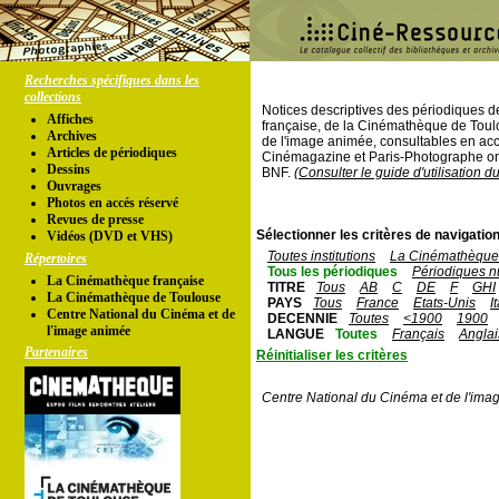
Recherches spécifiques dans les
collections
Notices descriptives des périodiques 
Affiches
française, de la Cinémathèque de Toul
Archives
de l'image animée, consultables en acc
Articles de périodiques
Cinémagazine et Paris-Photographe ont
Dessins
BNF.
(Consulter le guide d'utilisation d
Ouvrages
Photos en accés réservé
Revues de presse
Sélectionner les critères de navigation
Vidéos (DVD et VHS)
Toutes institutions
La Cinémathèque 
Répertoires
Tous les périodiques
Périodiques n
La Cinémathèque française
TITRE
Tous
AB
C
DE
F
GHI
La Cinémathèque de Toulouse
PAYS
Tous
France
Etats-Unis
I
Centre National du Cinéma et de
DECENNIE
Toutes
<1900
1900
l'image animée
LANGUE
Toutes
Français
Anglai
Partenaires
Réinitialiser les critères
Centre National du Cinéma et de l'ima