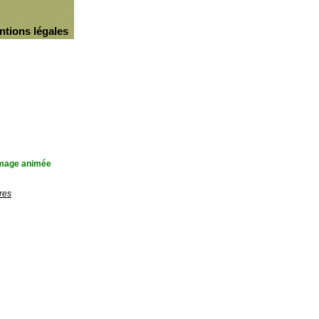
ntions légales
'image animée
res