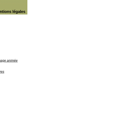
ntions légales
image animée
res