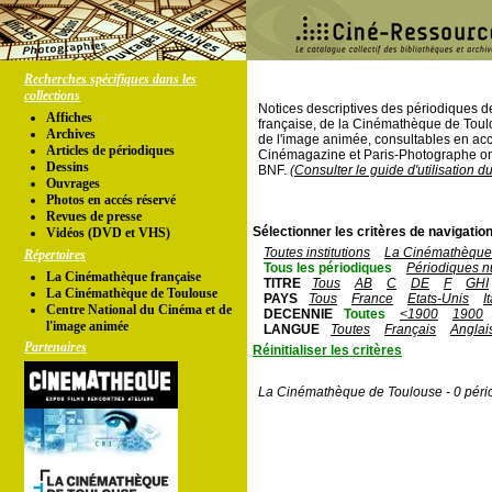
Recherches spécifiques dans les
collections
Notices descriptives des périodiques 
Affiches
française, de la Cinémathèque de Toul
Archives
de l'image animée, consultables en acc
Articles de périodiques
Cinémagazine et Paris-Photographe ont
Dessins
BNF.
(Consulter le guide d'utilisation d
Ouvrages
Photos en accés réservé
Revues de presse
Sélectionner les critères de navigation
Vidéos (DVD et VHS)
Toutes institutions
La Cinémathèque 
Répertoires
Tous les périodiques
Périodiques n
La Cinémathèque française
TITRE
Tous
AB
C
DE
F
GHI
La Cinémathèque de Toulouse
PAYS
Tous
France
Etats-Unis
I
Centre National du Cinéma et de
DECENNIE
Toutes
<1900
1900
l'image animée
LANGUE
Toutes
Français
Anglai
Partenaires
Réinitialiser les critères
La Cinémathèque de Toulouse - 0 péri