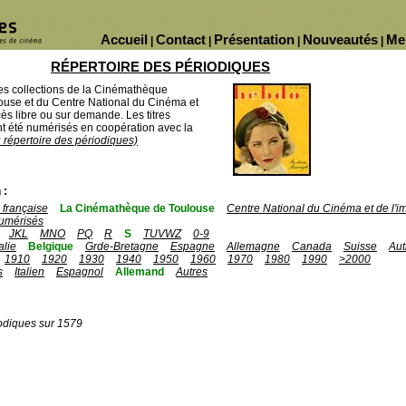
Accueil
Contact
Présentation
Nouveautés
Me
|
|
|
|
RÉPERTOIRE DES PÉRIODIQUES
des collections de la Cinémathèque
ouse et du Centre National du Cinéma et
ès libre ou sur demande. Les titres
 été numérisés en coopération avec la
u répertoire des périodiques)
 :
française
La Cinémathèque de Toulouse
Centre National du Cinéma et de l'
umérisés
JKL
MNO
PQ
R
S
TUVWZ
0-9
talie
Belgique
Grde-Bretagne
Espagne
Allemagne
Canada
Suisse
Aut
1910
1920
1930
1940
1950
1960
1970
1980
1990
>2000
s
Italien
Espagnol
Allemand
Autres
odiques sur 1579