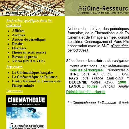
Recherches spécifiques dans les
collections
Notices descriptives des périodique
Affiches
française, de la Cinémathèque de To
Archives
Cinéma et de l'image animée, consul
Articles de périodiques
Les titres Cinémagazine et Paris-Ph
Dessins
coopération avec la BNF.
(Consulter 
Ouvrages
périodiques)
Photos en accés réservé
Revues de presse
Sélectionner les critères de navigation
Vidéos (DVD et VHS)
Toutes institutions
La Cinémathèque 
Répertoires
Tous les périodiques
Périodiques n
La Cinémathèque française
TITRE
Tous
AB
C
DE
F
GHI
La Cinémathèque de Toulouse
PAYS
Tous
France
Etats-Unis
I
Centre National du Cinéma et de
DECENNIE
Toutes
<1900
1900
l'image animée
LANGUE
Toutes
Français
Anglai
Partenaires
Réinitialiser les critères
La Cinémathèque de Toulouse - 0 péri