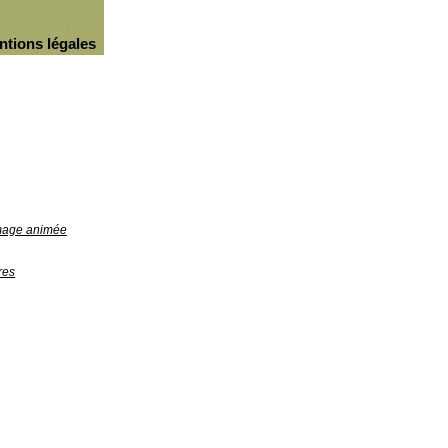
ntions légales
image animée
res