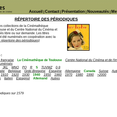
Accueil
Contact
Présentation
Nouveautés
Me
|
|
|
|
RÉPERTOIRE DES PÉRIODIQUES
des collections de la Cinémathèque
ouse et du Centre National du Cinéma et
ès libre ou sur demande. Les titres
 été numérisés en coopération avec la
u répertoire des périodiques)
 :
française
La Cinémathèque de Toulouse
Centre National du Cinéma et de l'
umérisés
JKL
MNO
PQ
R
S
TUVWZ
0-9
talie
Belgique
Grde-Bretagne
Espagne
Allemagne
Canada
Suisse
Aut
1910
1920
1930
1940
1950
1960
1970
1980
1990
>2000
s
Italien
Espagnol
Allemand
Autres
odiques sur 1579