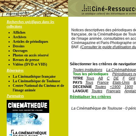
Recherches spécifiques dans les
collections
Notices descriptives des périodiques 
Affiches
française, de la Cinémathèque de Toul
Archives
de l'image animée, consultables en acc
Articles de périodiques
Cinémagazine et Paris-Photographe ont
Dessins
BNF.
(Consulter le guide d'utilisation d
Ouvrages
Photos en accés réservé
Revues de presse
Sélectionner les critères de navigation
Vidéos (DVD et VHS)
Toutes institutions
La Cinémathèque 
Répertoires
Tous les périodiques
Périodiques n
La Cinémathèque française
TITRE
Tous
AB
C
DE
F
GHI
La Cinémathèque de Toulouse
PAYS
Tous
France
Etats-Unis
I
Centre National du Cinéma et de
DECENNIE
Toutes
<1900
1900
l'image animée
LANGUE
Toutes
Français
Anglai
Partenaires
Réinitialiser les critères
La Cinémathèque de Toulouse - 0 péri