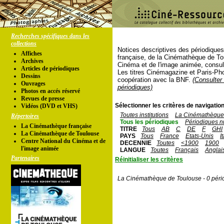
Recherches spécifiques dans les
collections
Notices descriptives des périodique
Affiches
française, de la Cinémathèque de To
Archives
Cinéma et de l'image animée, consul
Articles de périodiques
Les titres Cinémagazine et Paris-Ph
Dessins
coopération avec la BNF.
(Consulter 
Ouvrages
périodiques)
Photos en accés réservé
Revues de presse
Sélectionner les critères de navigation
Vidéos (DVD et VHS)
Toutes institutions
La Cinémathèque 
Répertoires
Tous les périodiques
Périodiques n
La Cinémathèque française
TITRE
Tous
AB
C
DE
F
GHI
La Cinémathèque de Toulouse
PAYS
Tous
France
Etats-Unis
I
Centre National du Cinéma et de
DECENNIE
Toutes
<1900
1900
l'image animée
LANGUE
Toutes
Français
Anglai
Partenaires
Réinitialiser les critères
La Cinémathèque de Toulouse - 0 péri